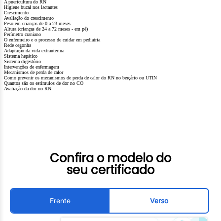
A puericultura do RN
Higiene bucal nos lactantes
Crescimento
Avaliação do crescimento
Peso em crianças de 0 a 23 meses
Altura (crianças de 24 a 72 meses - em pé)
Perímetro craniano
O enfermeiro e o processo de cuidar em pediatria
Rede cegonha
Adaptação da vida extrauterina
Sistema hepático
Sistema digestório
Intervenções de enfermagem
Mecanismos de perda de calor
Como prevenir os mecanismos de perda de calor do RN no berçário ou UTIN
Quantos são os estímulos de dor no CO
Avaliação da dor no RN
Confira o modelo do
seu certificado
Frente
Verso