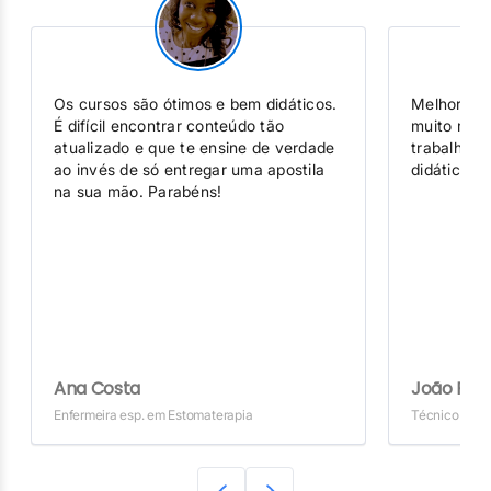
Os cursos são ótimos e bem didáticos.
Melhor inv
É difícil encontrar conteúdo tão
muito mais
atualizado e que te ensine de verdade
trabalhand
ao invés de só entregar uma apostila
didática d
na sua mão. Parabéns!
Ana Costa
João Pere
Enfermeira esp. em Estomaterapia
Técnico de 