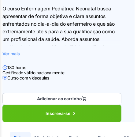
O curso Enfermagem Pediátrica Neonatal busca
apresentar de forma objetiva e clara assuntos
enfrentados no dia-a-dia do enfermeiro e que são
extremamente úteis para a sua qualificação como
um profissional da saúde. Aborda assuntos
pertinentes tais como
Manejo Clínico ao Recém -
Ver mais
Nascido Cirúrgico: Um Enfoque da Enfermagem
trazendo Gastrosquise, Onfalocele, Assistência de
180 horas
Enfermagem na Gastrosquise e na Onfalocele,
Certificado válido nacionalmente
Obstrução Intestinal, Atresia Intestinal, Rotação
Curso com videoaulas
Intestinal Incompleta, Doença de Hirschesprung
(Megacolo), Síndrome da Rolha Meconial,
Adicionar ao carrinho
Assistência de Enfermagem ao Recém-Nascido com
Obstrução Intestinal, Traqueomalácia. Além de
Inscreva-se
Políticas de Humanização no Brasil, A Enfermagem
e o Cuidar, Cuidados mais freqüentes na Unidade
de Terapia Intensiva Neonatal (UTIN).