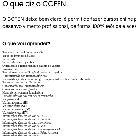
O que diz o COFEN
O COFEN deixa bem claro: é permitido fazer cursos online
desenvolvimento profissional, de forma 100% teórica e ace
O que vou aprender?
Programa nacional de imunização
Tipos de imunobiológicos
Imunidade
Imunidade ativa e passiva
Organização e funcionamento da sala de vacinas
Insumos básicos
Procedimentos na utilização de seringas e agulhas
Administração dos imunobiológicos
Reconstituição de imunobiológicos apresentados sob a forma liofilizada
Encerramento do trabalho mensal
Conservação dos imunobiológicos
Cuidados com o refrigerador
Mapa de temperatura da geladeira
Funções básicas das equipes de vacinação
Via parenteral
Via intradérmica (ID)
Via subcutânea (SC)
Via intramuscular (IM)
Via endovenosa (EV)
Informações técnicas da vacina BCG
Informações técnicas da vacina Hepatite B
Informações técnicas da vacina rotavírus
Informações técnicas da vacina VOP
Informações técnicas da vacina meningocócica C
Informações técnicas da vacina Febre Amarela
Informações técnicas da vacina HPV