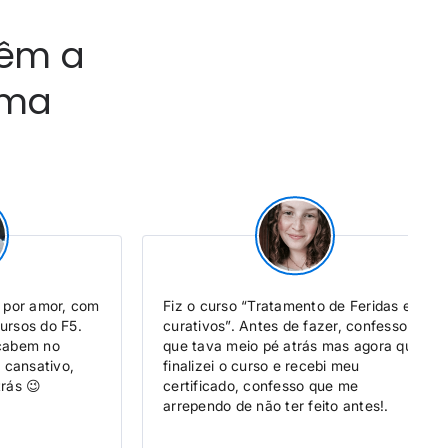
têm a
rma
por amor, com
Fiz o curso “Tratamento de Feridas e
ursos do F5.
curativos”. Antes de fazer, confesso
 cabem no
que tava meio pé atrás mas agora que
e cansativo,
finalizei o curso e recebi meu
trás 😉
certificado, confesso que me
arrependo de não ter feito antes!.