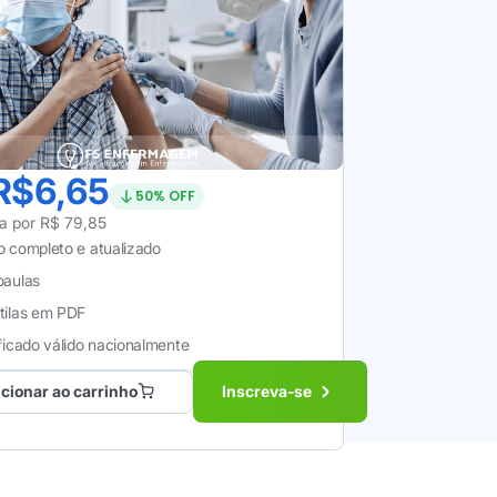
Técnicas De
dolescentes
inas em Crianças e
R$6,65
50% OFF
pais conceitos em
ta por R$ 79,85
stração de vacinas e
o completo e atualizado
ão de duas novas
oaulas
s das vacinas, tipos
tilas em PDF
s, equipamentos e
ficado válido nacionalmente
ma clara e com intuito
 videoaulas
abordando itens
cionar ao carrinho
Inscreva-se