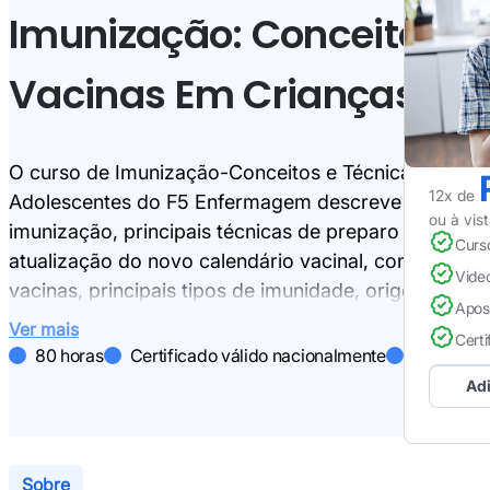
Imunização: Conceitos E 
Vacinas Em Crianças E A
O curso de Imunização-Conceitos e Técnicas de Vac
12x de
Adolescentes do F5 Enfermagem descreve os princi
ou à vis
imunização, principais técnicas de preparo e admini
Curs
atualização do novo calendário vacinal, com inclus
Vide
vacinas, principais tipos de imunidade, origem e tipo
Apos
de soros, contra indicações gerais, principais risco
Ver mais
Certi
materiais básicos e importância da vacinação de for
80 horas
Certificado válido nacionalmente
Curso com
de aprimorar os conhecimentos teóricos e práticos 
Adi
cobrados em provas de concursos e residências.
Sobre