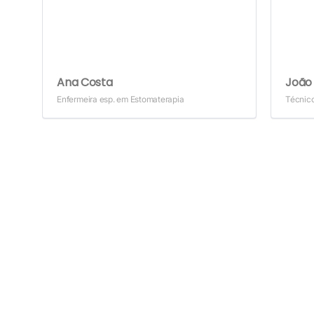
Ana Costa
João 
Enfermeira esp. em Estomaterapia
Técnic