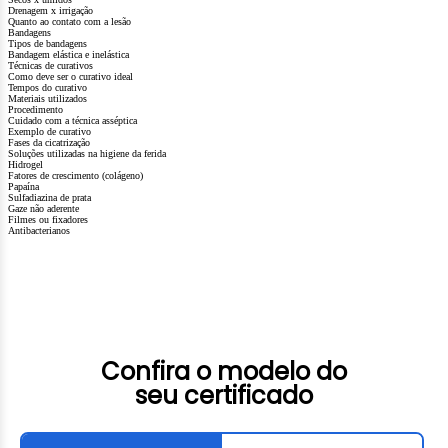
Drenagem x irrigação
Quanto ao contato com a lesão
Bandagens
Tipos de bandagens
Bandagem elástica e inelástica
Técnicas de curativos
Como deve ser o curativo ideal
Tempos do curativo
Materiais utilizados
Procedimento
Cuidado com a técnica asséptica
Exemplo de curativo
Fases da cicatrização
Soluções utilizadas na higiene da ferida
Hidrogel
Fatores de crescimento (colágeno)
Papaína
Sulfadiazina de prata
Gaze não aderente
Filmes ou fixadores
Antibacterianos
Confira o modelo do
seu certificado