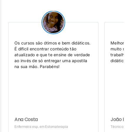
Os cursos são ótimos e bem didáticos.
Melhor inv
É difícil encontrar conteúdo tão
muito mais
atualizado e que te ensine de verdade
trabalhand
ao invés de só entregar uma apostila
didática d
na sua mão. Parabéns!
Ana Costa
João Pere
Enfermeira esp. em Estomaterapia
Técnico de 