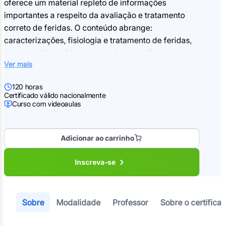
oferece um material repleto de informações
importantes a respeito da avaliação e tratamento
correto de feridas. O conteúdo abrange:
caracterizações, fisiologia e tratamento de feridas,
qual o ambiente ideal para a cicatrização, quais os
Ver mais
produtos utilizados para que ocorra a cicatrização
correta de feridas, lesões e bandagens.
120 horas
Certificado válido nacionalmente
Curso com videoaulas
Adicionar ao carrinho
Inscreva-se
Sobre
Modalidade
Professor
Sobre o certifica